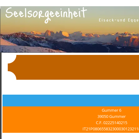
Gummer 6
39050 Gummer
C.F. 02225140215
IT21P080655832300030123211