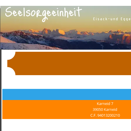
Karneid 7
39050 Karneid
C.F. 94013200210